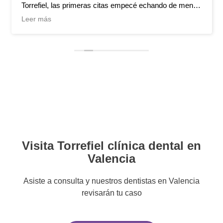
Torrefiel, las primeras citas empecé echando de menos
la anterior atención dentista-paciente ,pero al paso del
Leer más
tiempo con las sucesivas visitas y viendo ahora el
resultado final de mi tratamiento, solo tengo elogios
para todo el equipo de esta clínica, desde la
recepciónista , higienista y doctores y doctoras por la
profesionalidad de todo@ ell@s
Sirva mi valoracion para futuros pacientes. Un saludo
Visita Torrefiel clínica dental en
Valencia
Asiste a consulta y nuestros dentistas en Valencia
revisarán tu caso