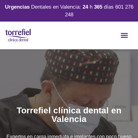
Urgencias
Dentales en Valencia:
24
h
365
días
601 276
248
Torrefiel clínica dental en
Valencia
Expertos en carga inmediata e implantes con poco hueso